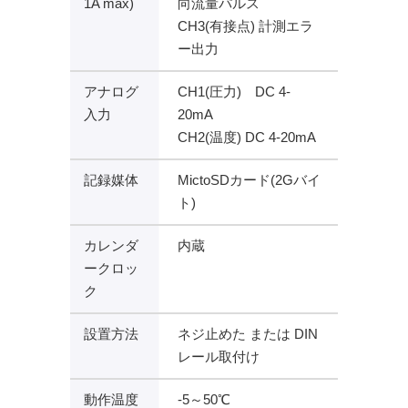
1A max)
向流量パルス
CH3(有接点) 計測エラ
ー出力
アナログ
CH1(圧力) DC 4-
入力
20mA
CH2(温度) DC 4-20mA
記録媒体
MictoSDカード(2Gバイ
ト)
カレンダ
内蔵
ークロッ
ク
設置方法
ネジ止めた または DIN
レール取付け
動作温度
-5～50℃