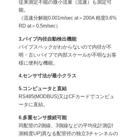
従来測定不能の微小流量（流速）も測定可
能。
（流速分解能0.001m/sec at＞200A 精度0.6%
RD at＞0.5m/sec）
3.パイプ内径自動検出機能
パイプスペックがわからないので内径が不
明・古いパイプで内部スケールが不明なお客
様に便利な機能。
4.センサ寸法が最小クラス
5.コンピュータと直結
RS485(MODBUS)又はCFカードでコンピュ
ータに直結。
6.多重センサ接続可能
同配管の2側線、3側線などの平均化計測(計
測精度UP)異なる配管径の独立3チャンネルの