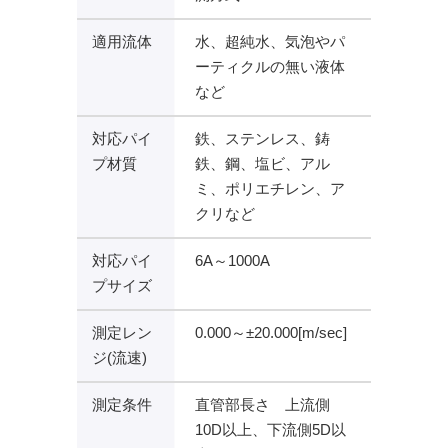
適用流体
水、超純水、気泡やパ
ーティクルの無い液体
など
対応パイ
鉄、ステンレス、鋳
プ材質
鉄、鋼、塩ビ、アル
ミ、ポリエチレン、ア
クリなど
対応パイ
6A～1000A
プサイズ
測定レン
0.000～±20.000[m/sec]
ジ(流速)
測定条件
直管部長さ 上流側
10D以上、下流側5D以