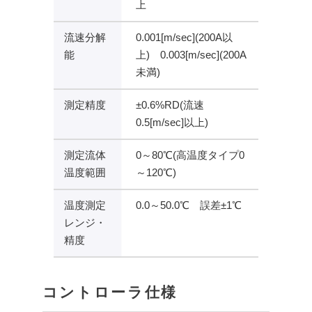
上
流速分解
0.001[m/sec](200A以
能
上) 0.003[m/sec](200A
未満)
測定精度
±0.6%RD(流速
0.5[m/sec]以上)
測定流体
0～80℃(高温度タイプ0
温度範囲
～120℃)
温度測定
0.0～50.0℃ 誤差±1℃
レンジ・
精度
コントローラ仕様