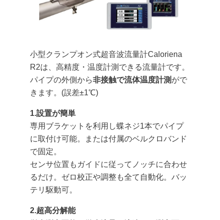
小型クランプオン式超音波流量計Caloriena
R2は、高精度・温度計測できる流量計です。
パイプの外側から
非接触で流体温度計測
がで
きます。(誤差±1℃)
1.設置が簡単
専用ブラケットを利用し蝶ネジ1本でパイプ
に取付け可能。または付属のベルクロバンド
で固定。
センサ位置もガイドに従ってノッチに合わせ
るだけ。ゼロ校正や調整も全て自動化。バッ
テリ駆動可。
2.超高分解能