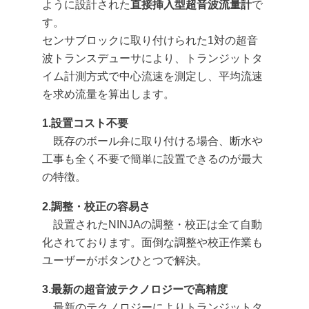
ように設計された
直接挿入型超音波流量計
で
す。
センサブロックに取り付けられた1対の超音
波トランスデューサにより、トランジットタ
イム計測方式で中心流速を測定し、平均流速
を求め流量を算出します。
1.設置コスト不要
既存のボール弁に取り付ける場合、断水や
工事も全く不要で簡単に設置できるのが最大
の特徴。
2.調整・校正の容易さ
設置されたNINJAの調整・校正は全て自動
化されております。面倒な調整や校正作業も
ユーザーがボタンひとつで解決。
3.最新の超音波テクノロジーで高精度
最新のテクノロジーによりトランジットタ