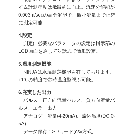
イム計測精度は飛躍的に向上。流速分解能が
0.003m/secの高分解能で、微小流量まで正確
に測定可能。
4.設定
測定に必要なパラメータの設定は指示部の
LCD画面を通して対話式で簡単設定。
5.温度測定機能
NINJAは水温測定機能も有しております。
±1℃の精度で常時温度監視も可能。
6.充実した出力
パルス：正方向流量パルス、負方向流量パ
ルス、エラー出力
アナログ：流量(4-20mA)、流体温度(DC 0-
5A)
データ保存：SDカード(csv方式)