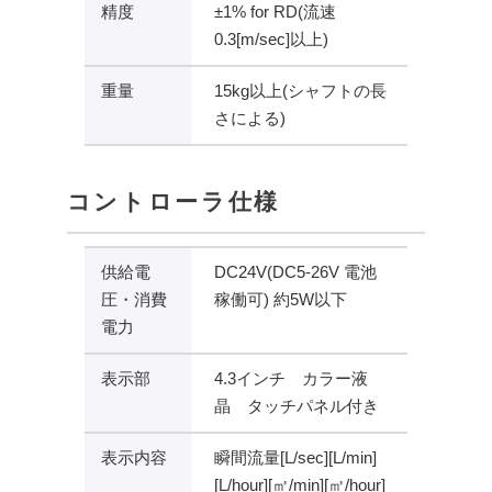
精度
±1% for RD(流速
0.3[m/sec]以上)
重量
15kg以上(シャフトの長
さによる)
コントローラ仕様
供給電
DC24V(DC5-26V 電池
圧・消費
稼働可) 約5W以下
電力
表示部
4.3インチ カラー液
晶 タッチパネル付き
表示内容
瞬間流量[L/sec][L/min]
[L/hour][㎥/min][㎥/hour]