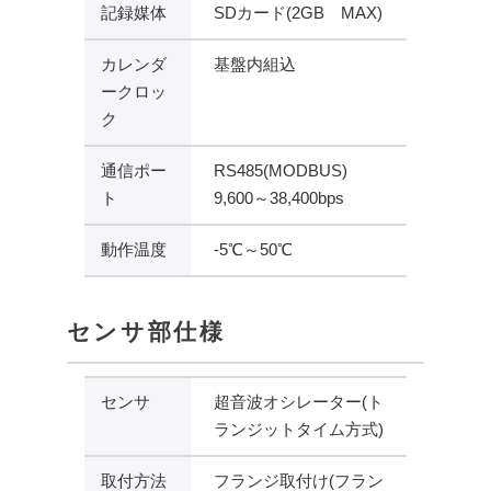
記録媒体
SDカード(2GB MAX)
カレンダ
基盤内組込
ークロッ
ク
通信ポー
RS485(MODBUS)
ト
9,600～38,400bps
動作温度
-5℃～50℃
センサ部仕様
センサ
超音波オシレーター(ト
ランジットタイム方式)
取付方法
フランジ取付け(フラン