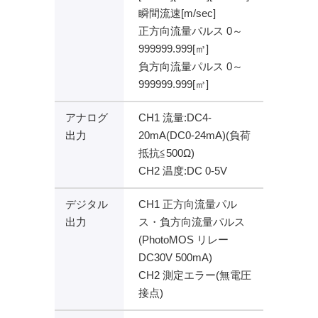
瞬間流速[m/sec]
正方向流量パルス 0～
999999.999[㎥]
負方向流量パルス 0～
999999.999[㎥]
アナログ
CH1 流量:DC4-
出力
20mA(DC0-24mA)(負荷
抵抗≦500Ω)
CH2 温度:DC 0-5V
デジタル
CH1 正方向流量パル
出力
ス・負方向流量パルス
(PhotoMOS リレー
DC30V 500mA)
CH2 測定エラー(無電圧
接点)