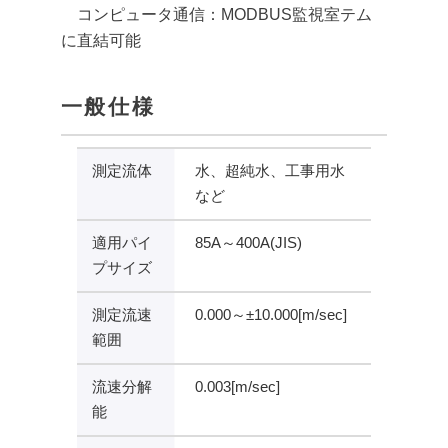
コンピュータ通信：MODBUS監視室テム
に直結可能
一般仕様
測定流体
水、超純水、工事用水
など
適用パイ
85A～400A(JIS)
プサイズ
測定流速
0.000～±10.000[m/sec]
範囲
流速分解
0.003[m/sec]
能