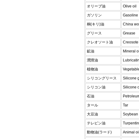
オリーブ油
Olive oil
ガソリン
Gasoline
桐(キリ)油
China wo
グリース
Grease
クレオソート油
Creosote 
鉱油
Mineral oi
潤滑油
Lubricatin
植物油
Vegetable
シリコングリース
Silicone 
シリコン油
Silicone o
石油
Petroleu
タール
Tar
大豆油
Soybean 
テレピン油
Turpentin
動物油(ラード)
Animal oi