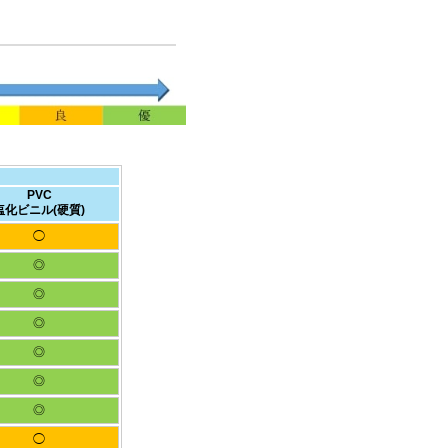
PVC
塩化ビニル(硬質)
◯
◎
◎
◎
◎
◎
◎
◯