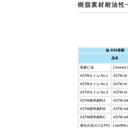
樹脂素材耐油性
油 ※50音順
品名
亜麻仁油
Linseed o
ASTMオイル No.1
ASTM oil
ASTMオイル No.2
ASTM oil
ASTMオイル No.3
ASTM oil
ASTM標準燃料A
ASTM refe
ASTM標準燃料B
ASTM ref
ASTM標準燃料C
ASTM ref
液化石油ガス(LPG)
Liquifide