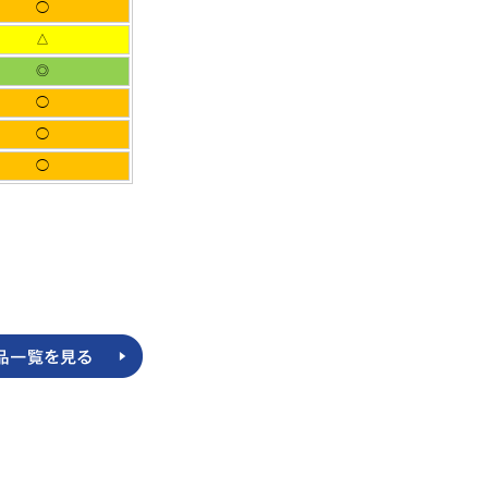
◯
△
◎
◯
◯
◯