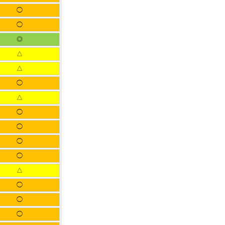
◯
◯
◎
△
△
◯
△
◯
◯
◯
◯
△
◯
◯
◯