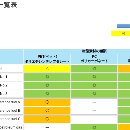
一覧表
樹脂素材の種類
PET(ペット)
PC
ポリカーボネート
ポリエチレンテレフタレート
il
△
◎
 No.1
◎
◎
 No.2
◎
◎
 No.3
◎
◎
rence fuel A
◯
―
erence fuel B
◯
―
erence fuel C
◯
―
 petroleum gas
―
◎