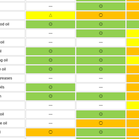
―
◎
△
◯
od oil
◎
◎
―
◎
oil
―
―
l
◎
◎
g oil
◎
◎
 oil
◎
◎
greases
―
―
ils
◎
―
m
◎
◎
―
―
oil
―
◎
e oil
―
◯
l
◯
◎