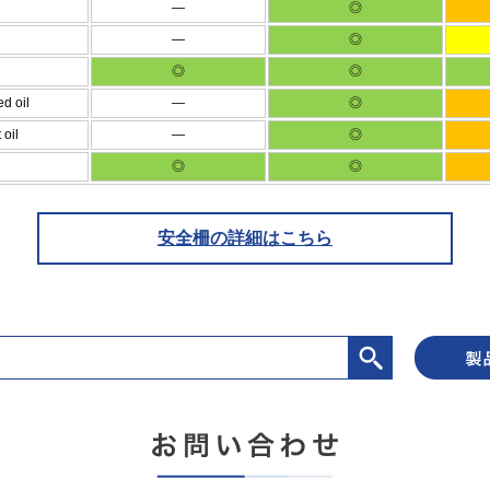
―
◎
―
◎
◎
◎
d oil
―
◎
oil
―
◎
◎
◎
安全柵の詳細はこちら