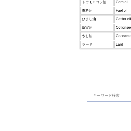
トウモロコシ油
Corn oil
燃料油
Fuel oil
ひまし油
Castor oil
綿実油
Cottonsee
やし油
Cocoanut 
ラード
Lard