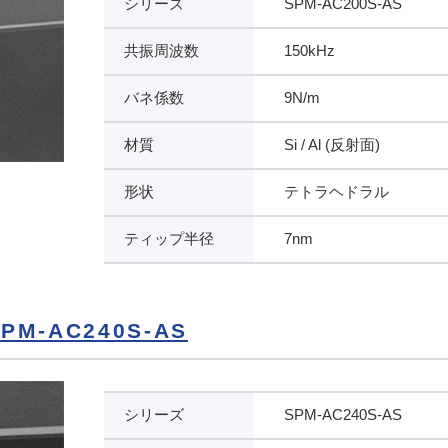
シリーズ
SPM-AC200S-AS
共振周波数
150kHz
バネ係数
9N/m
材質
Si / Al (反射面)
形状
テトラヘドラル
ティップ半径
7nm
M-AC240S-AS
シリーズ
SPM-AC240S-AS