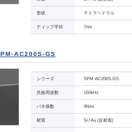
形状
テトラヘドラル
ティップ半径
7nm
M-AC200S-GS
シリーズ
SPM-AC200S-GS
共振周波数
150kHz
バネ係数
9N/m
材質
Si / Au (反射面)