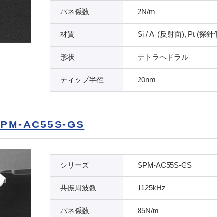
バネ係数
2N/m
材質
Si / Al (反射面), Pt (探針
形状
テトラヘドラル
ティップ半径
20nm
M-AC55S-GS
シリーズ
SPM-AC55S-GS
共振周波数
1125kHz
バネ係数
85N/m