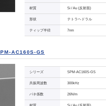
材質
Si / Au (反射面)
形状
テトラヘドラル
ティップ半径
7nm
M-AC160S-GS
シリーズ
SPM-AC160S-GS
共振周波数
300kHz
バネ係数
26N/m
材質
Si / Au (反射面)