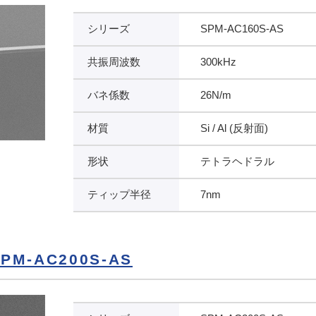
シリーズ
SPM-AC160S-AS
共振周波数
300kHz
バネ係数
26N/m
材質
Si / Al (反射面)
形状
テトラヘドラル
ティップ半径
7nm
M-AC200S-AS