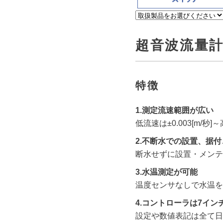
超音波流量
特徴
1.測定流速範囲が広い
低流速は±0.003[m/秒]～
2.不断水での設置、据
断水せずに設置・メンテ
3.水温測定が可能
温度センサなしで水温を
4.コントローラは7イ
設定や数値表記は全て日