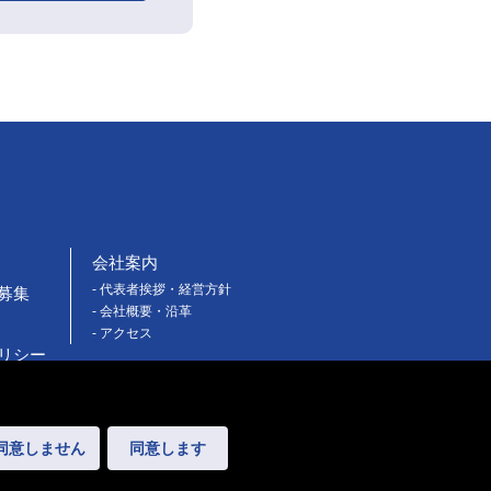
会社案内
- 代表者挨拶・経営方針
募集
- 会社概要・沿革
- アクセス
リシー
同意しません
同意します