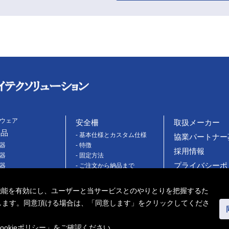
トウェア
安全柵
取扱メーカー
製品
- 基本仕様とカスタム仕様
協業パートナー
機器
- 特徴
採用情報
機器
- 固定方法
プライバシーポ
機器
- ご注文から納品まで
ッチ
- 施工事例
Cookieポリシー
フティ機器
- よくある質問
機能を有効にし、ユーザーと当サービスとのやりとりを把握するた
お問い合わせ
他センサ
使用します。同意頂ける場合は、「同意します」をクリックしてくださ
チュエーター
ookieポリシー
」をご確認ください。