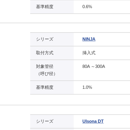
基準精度
0.6%
シリーズ
NINJA
取付方式
挿入式
対象管径
80A ～300A
（呼び径）
基準精度
1.0%
シリーズ
Ulsona DT