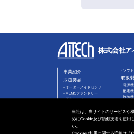
- ソフ
事業紹介
取扱
取扱製品
- 電源
- オーダーメイドセンサ
- 配電
- MEMSファンドリー
- 制御
- 圧力センサ
- スイ
- フローセンサ
- セー
当社は、当サイトのサービスや
- AFMプローブ
- その
- 超音波流量計
めにCookie及び類似技術を
- アク
- システム機器
い。
Cookieの利用に関する詳細は「
C