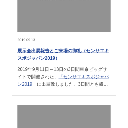
2019.09.13
展示会出展報告とご来場の御礼（センサエキ
スポジャパン2019）
2019年9月11日～13日の3日間東京ビッグサ
イトで開催された、
「センサエキスポジャパ
ン2019」
に出展致しました。3日間とも盛況
で多くの方々に来訪頂き、当社の展示した製
品に興味を持って頂く非常に良い機会となり
ました。ご多忙の折にもかかわらず弊社ブー
スにご来場いただきましたお客様、ならびに
ご協力いただきました関係者の方々に厚く御