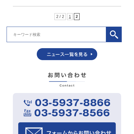
社」のカスタマイズ可能な圧力センサ・フロ
ーセンサ・風速センサ(用途：HVAC,サーバマ
2 / 2
1
2
シン温度管理,グリーン・ビルディング)の紹
介。 そして、18年以上のIC製造分野の経験と
実績を生かしたMEMS専門技術ファウンドリ
ー「APM社」の紹介を行います。ご興味ある
方は是非、ご来場ください。