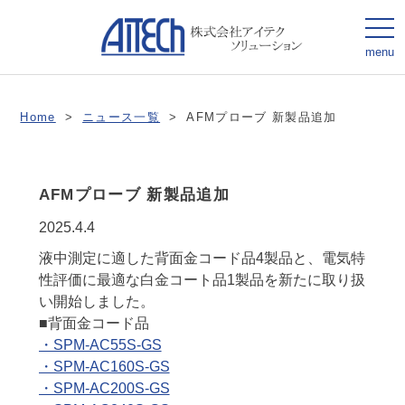
togg
navi
menu
Home
>
ニュース一覧
>
AFMプローブ 新製品追加
AFMプローブ 新製品追加
2025.4.4
液中測定に適した背面金コード品4製品と、電気特
性評価に最適な白金コート品1製品を新たに取り扱
い開始しました。
■背面金コード品
・SPM-AC55S-GS
・SPM-AC160S-GS
・SPM-AC200S-GS