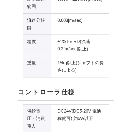
範囲
流速分解
0.003[m/sec]
能
精度
±1% for RD(流速
0.3[m/sec]以上)
重量
15kg以上(シャフトの長
さによる)
コントローラ仕様
供給電
DC24V(DC5-26V 電池
圧・消費
稼働可) 約5W以下
電力