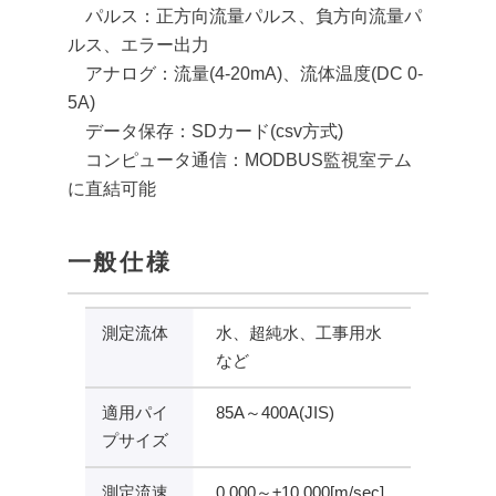
パルス：正方向流量パルス、負方向流量パ
ルス、エラー出力
アナログ：流量(4-20mA)、流体温度(DC 0-
5A)
データ保存：SDカード(csv方式)
コンピュータ通信：MODBUS監視室テム
に直結可能
一般仕様
測定流体
水、超純水、工事用水
など
適用パイ
85A～400A(JIS)
プサイズ
測定流速
0.000～±10.000[m/sec]