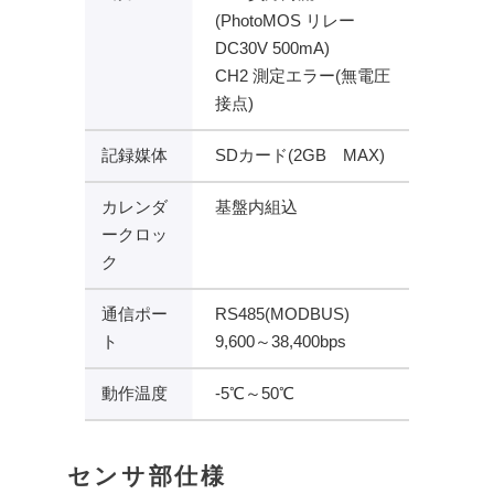
(PhotoMOS リレー
DC30V 500mA)
CH2 測定エラー(無電圧
接点)
記録媒体
SDカード(2GB MAX)
カレンダ
基盤内組込
ークロッ
ク
通信ポー
RS485(MODBUS)
ト
9,600～38,400bps
動作温度
-5℃～50℃
センサ部仕様