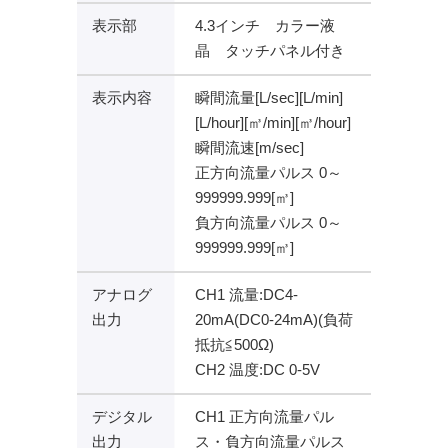
表示部
4.3インチ カラー液
晶 タッチパネル付き
表示内容
瞬間流量[L/sec][L/min]
[L/hour][㎥/min][㎥/hour]
瞬間流速[m/sec]
正方向流量パルス 0～
999999.999[㎥]
負方向流量パルス 0～
999999.999[㎥]
アナログ
CH1 流量:DC4-
出力
20mA(DC0-24mA)(負荷
抵抗≦500Ω)
CH2 温度:DC 0-5V
デジタル
CH1 正方向流量パル
出力
ス・負方向流量パルス