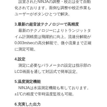
設置されたNINJAの調整・校正は全て自動
化されております。面倒な調整や校正作業も
ユーザーがボタンひとつで解決。
3.最新の超音波テクノロジーで高精度
最新のテクノロジーによりトランジットタ
イム計測精度は飛躍的に向上。流速分解能が
0.003m/secの高分解能で、微小流量まで正確
に測定可能。
4.設定
測定に必要なパラメータの設定は指示部の
LCD画面を通して対話式で簡単設定。
5.温度測定機能
NINJAは水温測定機能も有しております。
±1℃の精度で常時温度監視も可能。
6.充実した出力