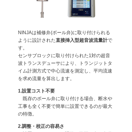
NINJAは補修弁(ボール弁)に取り付けられる
ように設計された
直接挿入型超音波流量計
で
す。
センサブロックに取り付けられた1対の超音
波トランスデューサにより、トランジットタ
イム計測方式で中心流速を測定し、平均流速
を求め流量を算出します。
1.設置コスト不要
既存のボール弁に取り付ける場合、断水や
工事も全く不要で簡単に設置できるのが最大
の特徴。
2.調整・校正の容易さ