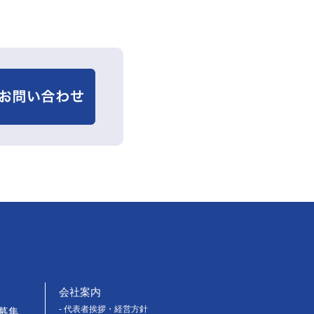
会社案内
- 代表者挨拶・経営方針
募集