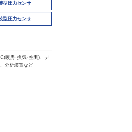
装型圧力センサ
装型圧力センサ
(暖房･換気･空調)、デ
、分析装置など