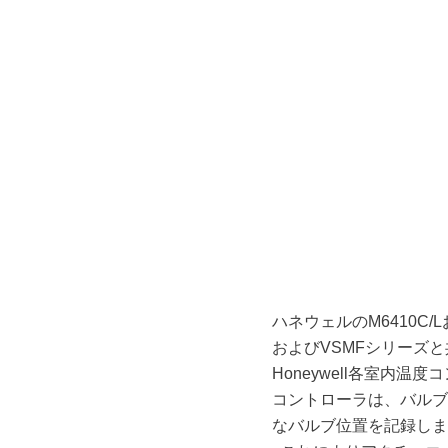
ハネウェルのM6410C/L
およびVSMFシリーズ
Honeywell各室内温
コントローラは、バルブ
なバルブ位置を記録しま