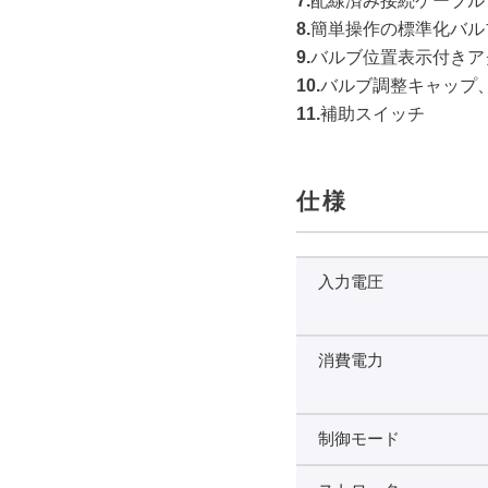
7.
配線済み接続ケーブル
8.
簡単操作の標準化バル
9.
バルブ位置表示付きア
10.
バルブ調整キャップ
11.
補助スイッチ
仕様
入力電圧
消費電力
制御モード