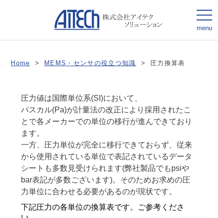
togg
navi
menu
Home
>
MEMS・センサの役立つ知識
>
圧力換算表
圧力値は国際単位系(SI)において、
パスカル(Pa)が計量法の改正により採用されたこ
とで各メーカーでの単位の移行が進んできており
ます。
一方、圧力単位が完全に移行できておらず、従来
から使用されている単位で表記されているデータ
シートも多数見受けられます(弊社製品でもpsiや
bar表記が多数ございます)。そのためお求めの圧
力単位に合わせる必要があるのが現状です。
下記圧力の各単位の換算表です。ご参考くださ
い。