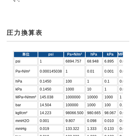
圧力換算表
単位
psi
Pa=N/m²
hPa
kPa
MPa=N/m
psi
1
6894.757
68.948
6.895
0.007
Pa=N/m²
0.000145038
1
0.01
0.001
0.000001
hPa
0.1450
100
1
0.1
0.0001
kPa
0.1450
1000
10
1
0.001
MPa=N/mm²
145.038
1000000
10000
1000
1
bar
14.504
100000
1000
100
0.1
kgf/cm²
14.223
98066.500
980.665
98.067
0.098
mmH2O
0.001
9.807
0.098
0.010
0.000010
mmHg
0.019
133.322
1.333
0.133
0.000133