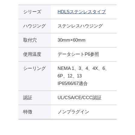
シリーズ
HDLSステンレスタイプ
ハウジング
ステンレスハウジング
取付穴
30mm×60mm
使用温度
データシートP6参照
シーリング
NEMA 1、3、4、4X、6、
6P、12、13
IP65/66/67適合
認証
UL/CSA/CE/CCC認証
特徴
ノンプラグイン