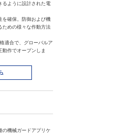
きるように設計された電
性を確保。防御および機
るための様々な作動方法
電気規格適合で、グローバルア
正動作でオープンしま
ら
種の機械ガードアプリケ