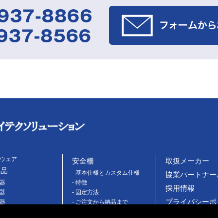
トウェア
安全柵
取扱メーカー
製品
- 基本仕様とカスタム仕様
協業パートナー
機器
- 特徴
採用情報
機器
- 固定方法
プライバシーポ
機器
- ご注文から納品まで
ッチ
- 施工事例
Cookieポリシー